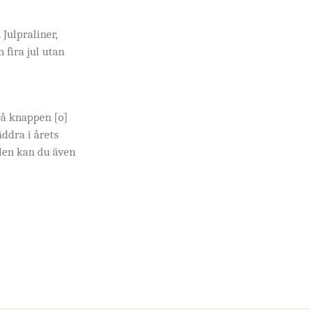
Julpraliner,
 fira jul utan
på knappen [o]
ddra i årets
len kan du även