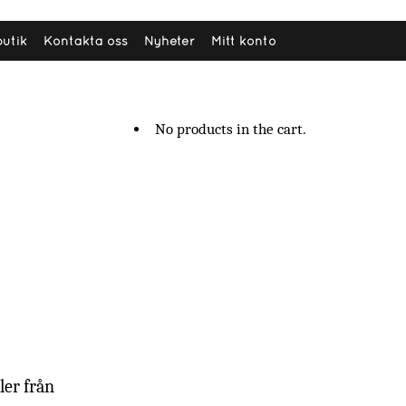
butik
Kontakta oss
Nyheter
Mitt konto
0
0 items
0.00
kr
No products in the cart.
ler från