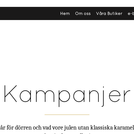
Hem
Om oss
Våra Butiker
e-
Kampanjer
tår för dörren och vad vore julen utan klassiska karamel