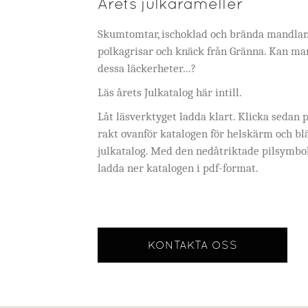
Årets julkarameller
Skumtomtar, ischoklad och brända mandlar. 
polkagrisar och knäck från Gränna. Kan man
dessa läckerheter…?
Läs årets Julkatalog här intill.
Låt läsverktyget ladda klart. Klicka sedan 
rakt ovanför katalogen för helskärm och blä
julkatalog. Med den nedåtriktade pilsymbo
ladda ner katalogen i pdf-format.
KONTAKTA OSS