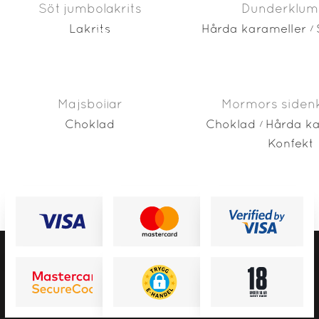
Söt jumbolakrits
Dunderklum
Lakrits
Hårda karameller
Kontakta oss
Nyheter
Mitt konto
Majsbollar
Mormors siden
Choklad
Choklad
Hårda ka
Konfekt