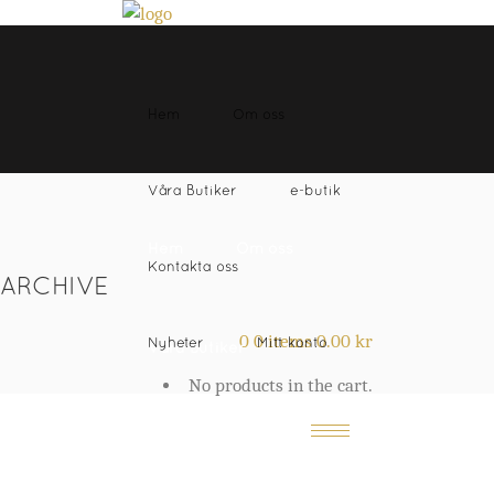
Hem
Om oss
Våra Butiker
e-butik
Hem
Om oss
Kontakta oss
ARCHIVE
0
0 items
0.00
kr
Nyheter
Mitt konto
Våra Butiker
No products in the cart.
e-butik