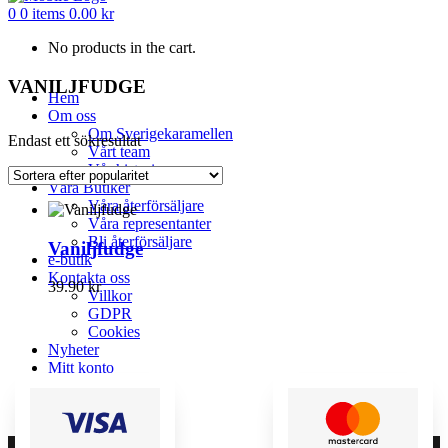
0
0 items
0.00
kr
No products in the cart.
VANILJFUDGE
Hem
Om oss
Om Sverigekaramellen
Endast ett sökresultat
Vårt team
Vår historia
Våra Butiker
Våra återförsäljare
Våra representanter
Bli återförsäljare
Vaniljfudge
e-butik
Kontakta oss
39.90
kr
Villkor
GDPR
Cookies
Nyheter
Mitt konto