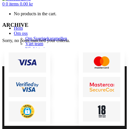
0
0 items
0.00
kr
No products in the cart.
ARCHIVE
Hem
Om oss
Om Sverigekaramellen
Sorry, no posts matched your criteria.
Vårt team
Vår historia
Våra Butiker
Våra återförsäljare
Våra representanter
Bli återförsäljare
e-butik
Kontakta oss
Villkor
GDPR
Cookies
Nyheter
Mitt konto