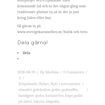
kampanjer och erbjudande inför
kommande Jul och är det någon gång som
traditioner platsar in, så är det ju just
kring Julen eller hur.
Gå gärna in på
www.sverigekaramellen.se/butik och titta
Dela gärna!
Dela
2018-08-20
By
Mathias
0 Comments
2
Erbjudande
,
Nyhet
,
Nytt i sortimentet
ehandel
,
gelehallon
,
godis
,
godisaffär
,
handgjort godis
,
karameller
,
köpa godis
på nätet
,
lakrits
,
lösgodis
,