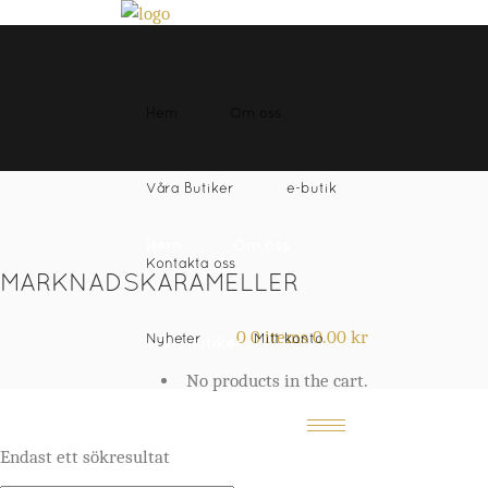
Hem
Om oss
Våra Butiker
e-butik
Hem
Om oss
Kontakta oss
MARKNADSKARAMELLER
0
0 items
0.00
kr
Nyheter
Mitt konto
Våra Butiker
No products in the cart.
e-butik
Endast ett sökresultat