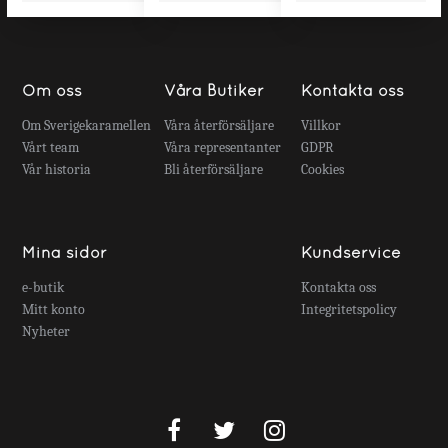
Om oss
Våra Butiker
Kontakta oss
Om Sverigekaramellen
Våra återförsäljare
Villkor
Vårt team
Våra representanter
GDPR
Vår historia
Bli återförsäljare
Cookies
Mina sidor
Kundservice
e-butik
Kontakta oss
Mitt konto
Integritetspolicy
Nyheter