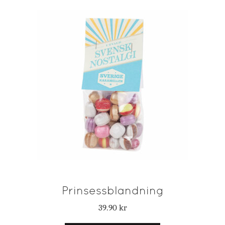
Prinsessblandning
39.90
kr