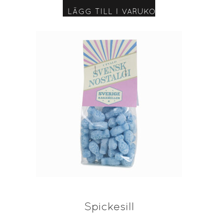
LÄGG TILL I VARUKORG
Spickesill