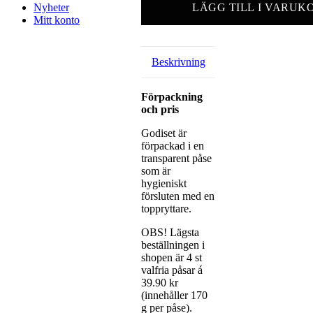
LÄGG TILL I VARUK
Nyheter
Mitt konto
Beskrivning
Förpackning
och pris
Godiset är
förpackad i en
transparent påse
som är
hygieniskt
försluten med en
toppryttare.
OBS! Lägsta
beställningen i
shopen är 4 st
valfria påsar á
39.90 kr
(innehåller 170
g per påse).