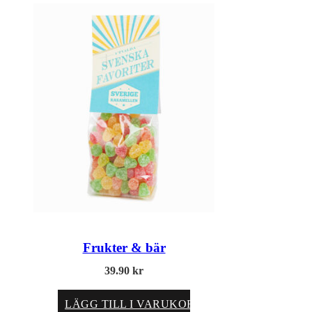
Frukter & bär
39.90
kr
LÄGG TILL I VARUKORG