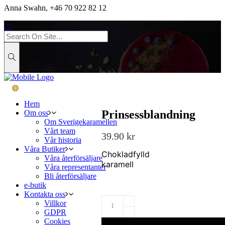
Anna Swahn, +46 70 922 82 12
0
Hem
Prinsessblandning
Om oss
Om Sverigekaramellen
Vårt team
39.90
kr
Vår historia
Våra Butiker
Chokladfylld
Våra återförsäljare
karamell
Våra representanter
Bli återförsäljare
e-butik
Kontakta oss
Villkor
GDPR
Cookies