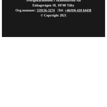
Sverigekaramellen i Skandinavien AB
Enhagsvägen 18, 18740 Täby
Org.nummer:
559156-3274
|Tel:
+46(0)8-410 64430
© Copyright 2021