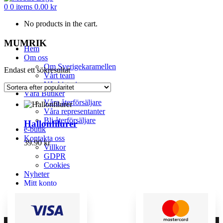
0
0 items
0.00
kr
No products in the cart.
MUMRIK
Hem
Om oss
Om Sverigekaramellen
Endast ett sökresultat
Vårt team
Vår historia
Våra Butiker
Våra återförsäljare
Våra representanter
Bli återförsäljare
Hallonfilurer
e-butik
Kontakta oss
39.90
kr
Villkor
GDPR
Cookies
Nyheter
Mitt konto