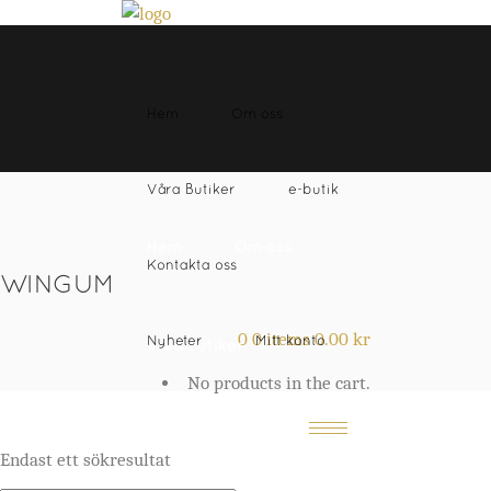
Hem
Om oss
Våra Butiker
e-butik
Hem
Om oss
Kontakta oss
WINGUM
0
0 items
0.00
kr
Nyheter
Mitt konto
Våra Butiker
No products in the cart.
e-butik
Endast ett sökresultat