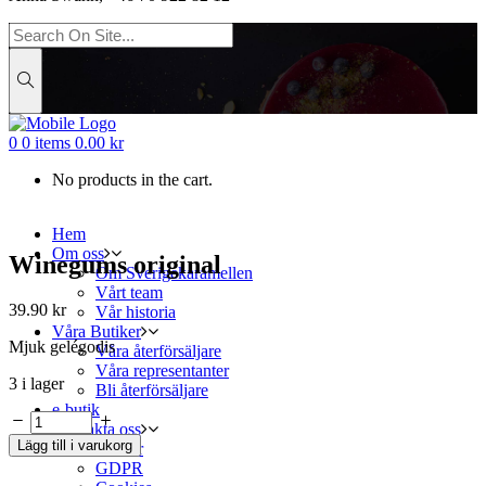
0
0 items
0.00
kr
No products in the cart.
Hem
Om oss
Winegums original
Om Sverigekaramellen
Vårt team
39.90
kr
Vår historia
Våra Butiker
Mjuk gelégodis
Våra återförsäljare
Våra representanter
3 i lager
Bli återförsäljare
e-butik
Kontakta oss
Lägg till i varukorg
Villkor
GDPR