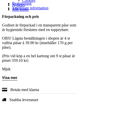
Cookies
Beskrivning
Nyheter
Ytterligare information
Mitt konto
Förpackning och pris
Godiset är förpackad i en transparent påse som
är hygieniskt försluten med en toppryttare.
OBS! Lägsta beställningen i shopen är 4 st
valfria påsar á 39.90 kr (innehåller 170 g per
påse).
(Pris vid köp a en hel kartong om 9 st påsar är
priset 359.10 kr)
Mjuk
Visa mer
Betala med klarna
Snabba leveranser