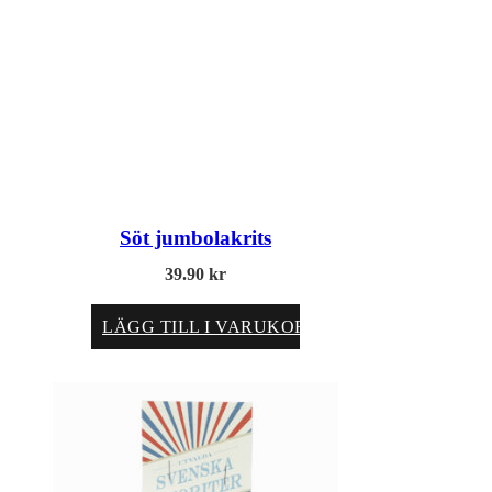
Söt jumbolakrits
39.90
kr
LÄGG TILL I VARUKORG