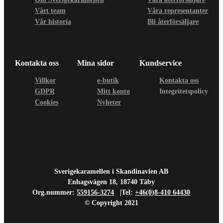
Vårt team
Våra representanter
Vår historia
Bli återförsäljare
Kontakta oss
Mina sidor
Kundservice
Villkor
e-butik
Kontakta oss
GDPR
Mitt konto
Integritetspolicy
Cookies
Nyheter
Sverigekaramellen i Skandinavien AB
Enhagsvägen 18, 18740 Täby
Org.nummer:
559156-3274
|Tel:
+46(0)8-410 64430
© Copyright 2021