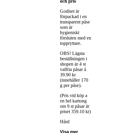
och pris
Godiset är
förpackad i en
transparent påse
som är
hygieniskt
försluten med en
toppryttare.
OBS! Lägsta
beställningen i
shopen är 4 st
valfria påsar á
39.90 kr
(innehåller 170
g per påse).
(Pris vid köp a
en hel kartong
om 9 st påsar är
priset 359.10 kr)
Hård
Visa mer