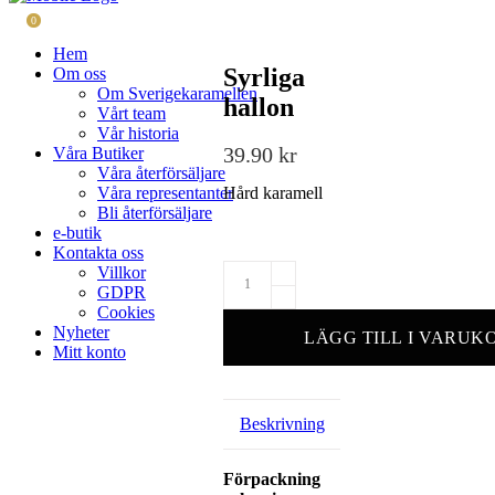
0
Hem
Syrliga
Om oss
Om Sverigekaramellen
hallon
Vårt team
Vår historia
39.90
kr
Våra Butiker
Våra återförsäljare
Hård karamell
Våra representanter
Bli återförsäljare
e-butik
Kontakta oss
Villkor
GDPR
Cookies
Nyheter
LÄGG TILL I VARUK
Mitt konto
Beskrivning
Förpackning