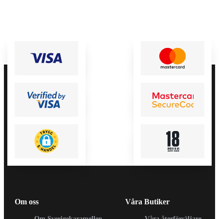
Om oss
Våra Butiker
Om Sverigekaramellen
Våra återförsäljare