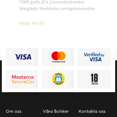
COOP
,
godis
,
ICA
,
Livsmedelsbutiker
,
Matglädje
,
Stockholm
,
sverigekaramellen
READ MORE
Om oss
Våra Butiker
Kontakta oss