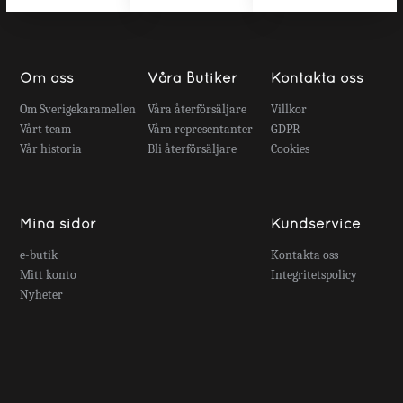
Om oss
Våra Butiker
Kontakta oss
Om Sverigekaramellen
Våra återförsäljare
Villkor
Vårt team
Våra representanter
GDPR
Vår historia
Bli återförsäljare
Cookies
Mina sidor
Kundservice
e-butik
Kontakta oss
Mitt konto
Integritetspolicy
Nyheter