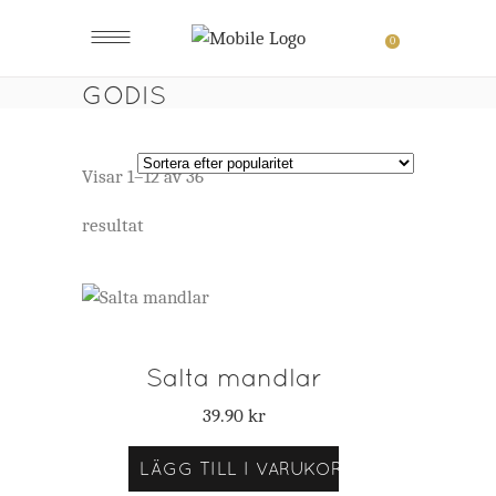
0
GODIS
Visar 1–12 av 36
Sortera
resultat
efter
popularitet
Salta mandlar
39.90
kr
LÄGG TILL I VARUKORG