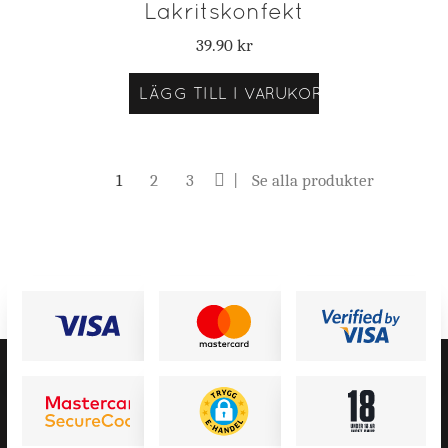
Lakritskonfekt
39.90
kr
LÄGG TILL I VARUKORG
1
2
3
Se alla produkter