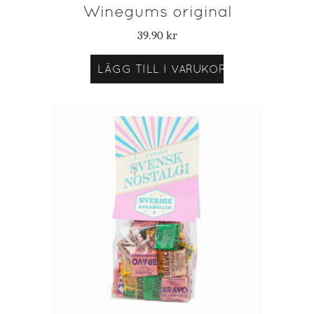
Winegums original
39.90
kr
LÄGG TILL I VARUKORG