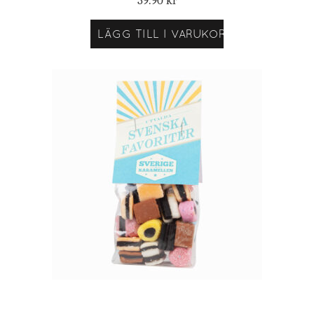
39.90
kr
LÄGG TILL I VARUKORG