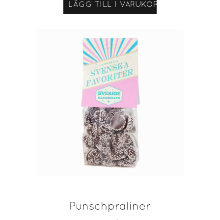
LÄGG TILL I VARUKORG
Punschpraliner